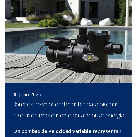
lio 2026
3 Jul
as de velocidad variable para piscinas:
¿Por
lución más eficiente para ahorrar energía
pared
ombas de velocidad variable
representan
Uno d